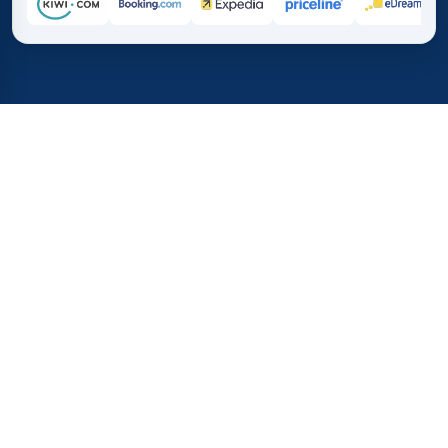
Accueil
/
Destinations
/
Australie et Océanie
37 %
Plus de 
💰
🔍
économisez en moyenne
recherches ce mo
avec TICKETS.TN
De confiance dans l
entier
vs. l'achat direct
Combien coûtent les vols
pour l'Océanie ?
Depuis la Tunisie, le prix des vols pour l'Océanie dépend
surtout du nombre d'escales, des correspondances via