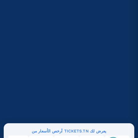
يعرض لك TICKETS.TN أرخص الأسعار من